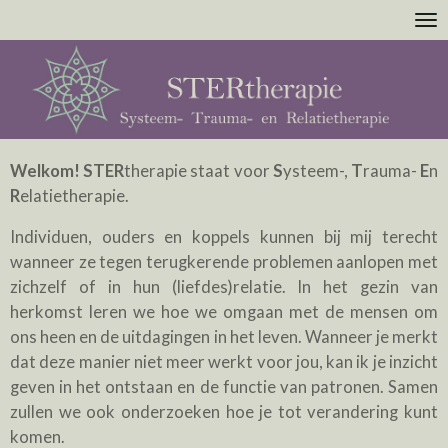
Ga
direct
naar
de
hoofdinhoud
Welkom!
STER
therapie staat voor
S
ysteem-,
T
rauma-
E
n
R
elatietherapie.
Individuen, ouders en koppels kunnen bij mij terecht
wanneer ze tegen terugkerende problemen aanlopen met
zichzelf of in hun (liefdes)relatie. In het gezin van
herkomst leren we hoe we omgaan met de mensen om
ons heen en de uitdagingen in het leven. Wanneer je merkt
dat deze manier niet meer werkt voor jou, kan ik je inzicht
geven in het ontstaan en de functie van patronen. Samen
zullen we ook onderzoeken hoe je tot verandering kunt
komen.